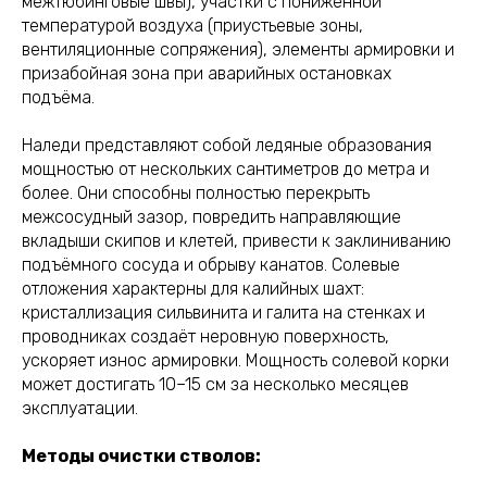
межтюбинговые швы), участки с пониженной
температурой воздуха (приустьевые зоны,
вентиляционные сопряжения), элементы армировки и
призабойная зона при аварийных остановках
подъёма.
Наледи представляют собой ледяные образования
мощностью от нескольких сантиметров до метра и
более. Они способны полностью перекрыть
межсосудный зазор, повредить направляющие
вкладыши скипов и клетей, привести к заклиниванию
подъёмного сосуда и обрыву канатов. Солевые
отложения характерны для калийных шахт:
кристаллизация сильвинита и галита на стенках и
проводниках создаёт неровную поверхность,
ускоряет износ армировки. Мощность солевой корки
может достигать 10–15 см за несколько месяцев
эксплуатации.
Методы очистки стволов: