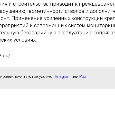
ния и строительства приводит к преждевреме
арушению герметичности стволов и дополнит
монт. Применение усиленных конструкций креп
ероприятий и современных систем мониторин
тельную безаварийную эксплуатацию сопряже
ских условиях.
3p.ru/
бновлениями там, где удобно:
Telegram
или
Max