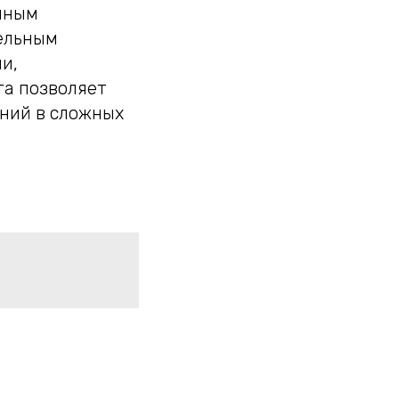
нным
ельным
и,
га позволяет
ний в сложных