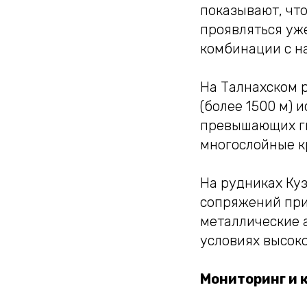
показывают, чт
проявляться уж
комбинации с н
На Талнахском 
(более 1500 м) 
превышающих ги
многослойные к
На рудниках Ку
сопряжений при
металлические а
условиях высоко
Мониторинг и 