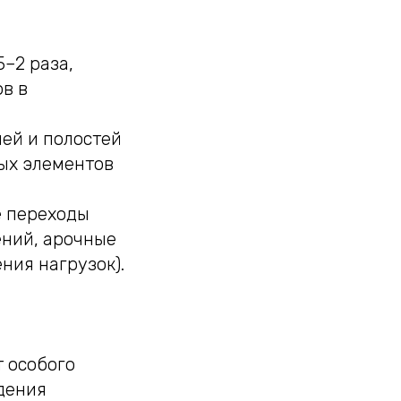
–2 раза,
в в
ей и полостей
ых элементов
е переходы
ний, арочные
ния нагрузок).
 особого
дения