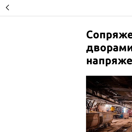
Сопряже
дворами
напряж