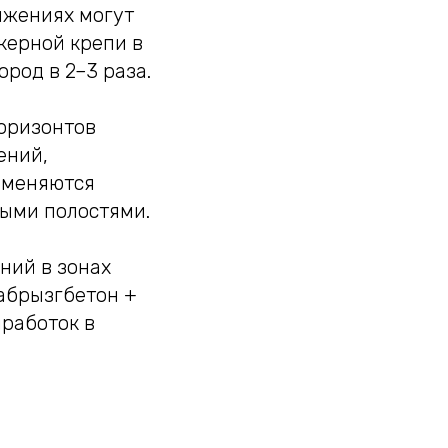
яжениях могут
керной крепи в
род в 2–3 раза.
горизонтов
ений,
именяются
ыми полостями.
ний в зонах
абрызгбетон +
ыработок в