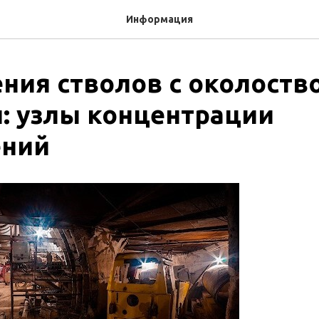
Информация
ния стволов с околост
: узлы концентрации
ений