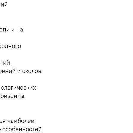
ний
епи и на
родного
ний;
ений и сколов.
нологических
оризонты,
ся наиболее
 особенностей