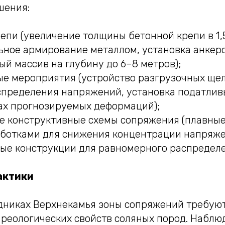
шения:
епи (увеличение толщины бетонной крепи в 1,5
ьное армирование металлом, установка анкеро
й массив на глубину до 6–8 метров);
ые мероприятия (устройство разгрузочных щел
спределения напряжений, установка податлив
нах прогнозируемых деформаций);
е конструктивные схемы сопряжения (плавны
ботками для снижения концентрации напряже
ые конструкции для равномерного распределе
актики
дниках Верхнекамья зоны сопряжений требуют
 реологических свойств соляных пород. Наблю