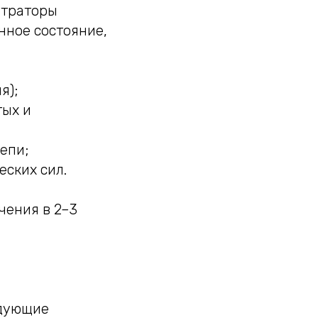
нтраторы
ное состояние,
я);
тых и
епи;
еских сил.
чения в 2–3
едующие