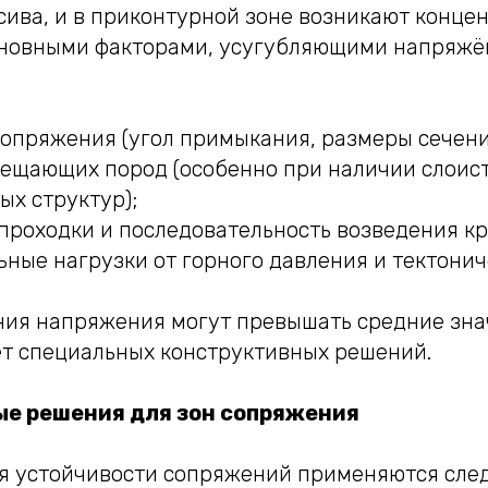
сива, и в приконтурной зоне возникают конце
новными факторами, усугубляющими напряжён
опряжения (угол примыкания, размеры сечени
мещающих пород (особенно при наличии слоис
х структур);
проходки и последовательность возведения кр
ные нагрузки от горного давления и тектонич
ния напряжения могут превышать средние зна
ует специальных конструктивных решений.
е решения для зон сопряжения
я устойчивости сопряжений применяются сл