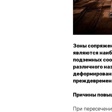
Зоны сопряжен
являются наиб
подземных соо
различного на
деформированн
преждевремен
Причины повыш
При пересечени