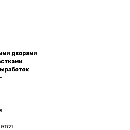
ыми дворами
астками
выработок
-
я
ается