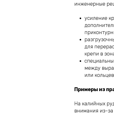
инженерные ре
усиление кр
дополнител
приконтурны
разгрузочн
для перера
крепи в зо
специальны
между выра
или кольцев
Примеры из пр
На калийных ру
внимания из-за