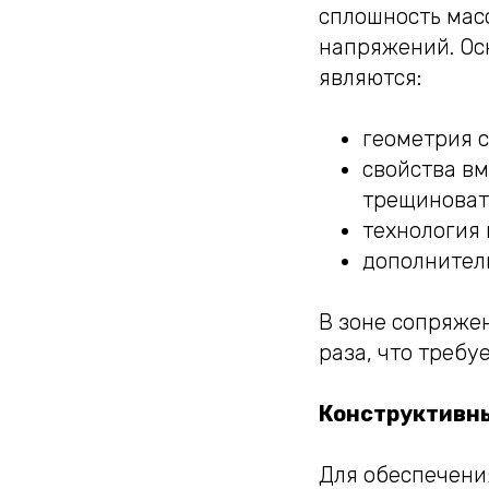
сплошность мас
напряжений. Ос
являются:
геометрия с
свойства в
трещиноваты
технология 
дополнитель
В зоне сопряже
раза, что треб
Конструктивны
Для обеспечени