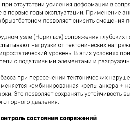
о при отсутствии усиления деформации в сопр
е в первые годы эксплуатации. Применение ан
абрызгбетоном позволяет снизить смещения по
рудном узле (Норильск) сопряжения глубоких 
испытывают нагрузки от тектонических напряж
дростатический уровень. В этих условиях пр
репи с податливыми элементами и разгрузочн
збасса при пересечении тектонических наруше
меняется комбинированная крепь: анкера + н
рки. Это позволяет сохранять устойчивость в
го горного давления.
контроль состояния сопряжений